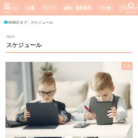
ホーム
仕事
ライフ
節約・資産運用
その他
プロフィ
MENU
SEARCH
HOME
タグ : スケジュール
スケジュール
仕事