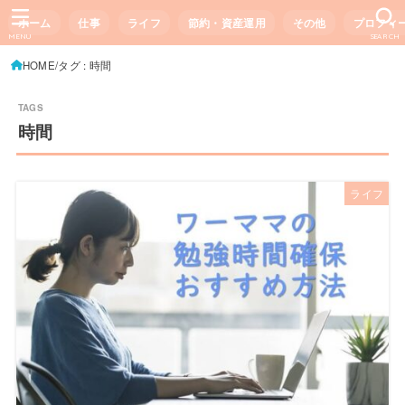
ホーム
仕事
ライフ
節約・資産運用
その他
プロフィ
MENU
SEARCH
HOME
タグ : 時間
時間
ライフ