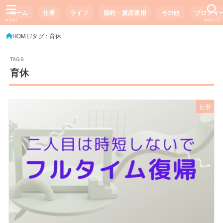
ホーム
仕事
ライフ
節約・資産運用
その他
プロフィ
MENU
SEARCH
HOME
タグ : 育休
育休
仕事