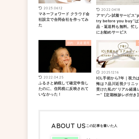
2023.06.12
2022.04.18
マネーフォワード クラウド会
アマゾン試着サービス”pr
社設立で合同会社を作ってみ
try before you buy”
た
品・返送料も無料。忙し
にお勧めサービス
節約・資産運用
2025.12.16
2022.04.25
ICL手術から7年｜視力
ふるさと納税して確定申告し
悔は？品川近視クリニッ
たのに、住民税に反映されて
受けた私の“リアル経過
いなかった！
ー”【定期検診レポ付き
ABOUT US