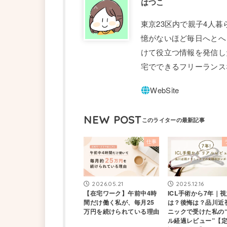
はつこ
東京23区内で親子4人
憶がないほど毎日へとへ
けて役立つ情報を発信し
宅でできるフリーランス
NEW POST
仕事
2026.05.21
2025.12.16
【在宅ワーク】午前中4時
ICL手術から7年｜
間だけ働く私が、毎月25
は？後悔は？品川近
万円を続けられている理由
ニックで受けた私の
ル経過レビュー”【