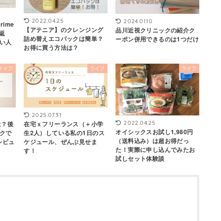
2022.04.25
2024.01.10
ime
【アテニア】のクレンジング
品川近視クリニックの紹介ク
は返
詰め替えエコパックは簡単？
ーポン併用できるのは1つだけ
い人
お得に買う方法は？
ライフ
ライフ
ライフ
2025.07.31
2022.04.25
は？後
在宅ｘフリーランス（＋小学
オイシックスお試し1,980円
クで
生2人）している私の1日のス
（送料込み）は超お得だっ
レビュ
ケジュール、ぜんぶ見せま
た！実際に申し込んでみたお
】
す！
試しセット体験談