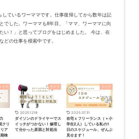
暮らしているワーママです。仕事復帰してから数年は記
とでした。ワーママも8年目、「ママ、ワーママに向
たい！」と思ってブログをはじめました。 今は、在
などの仕事を模索中です。
ライフ
ライフ
ライフ
2025.12.18
2025.07.31
視力
ダイソンのドライヤーでス
在宅ｘフリーランス（＋小
視クリ
イッチがつかない！修理し
学生2人）している私の1
“リア
て分かった原因と対処法
日のスケジュール、ぜんぶ
定期検
見せます！