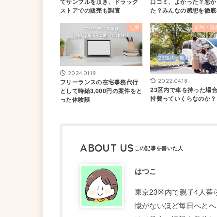
てサンプルを頂き、ドラッグ
口コミ、よかった？悪か
ストアでの販売も調査
た？みんなの感想を徹底
仕事
節約・資
2024.01.19
2022.04.18
フリーランスの在宅事務代行
23区内で車を持った場
として時給3,000円の案件をと
持費っていくらなのか？
った体験談
ABOUT US
はつこ
東京23区内で親子4人
憶がないほど毎日へとへ