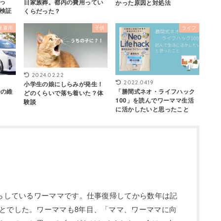
っ
日家族葬。都内の費用ってい
かった原因と対処法
検証
くらだった？
産運用
子供
ライフ
2024.02.22
2022.04.19
小学生の娘にしらみが発生！
合の維
「勝間式ネオ・ライフハック
どのくらいで落ち着いた？体
100」を読んでワーママ生活
験談
に活かしたいと思ったこと
暮らしているワーママです。仕事復帰してから数年は記
とでした。ワーママも8年目、「ママ、ワーママに向