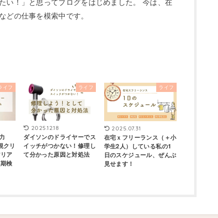
たい！」と思ってブログをはじめました。 今は、在
などの仕事を模索中です。
ライフ
ライフ
ライフ
2025.12.18
2025.07.31
視力
ダイソンのドライヤーでス
在宅ｘフリーランス（＋小
視クリ
イッチがつかない！修理し
学生2人）している私の1
“リア
て分かった原因と対処法
日のスケジュール、ぜんぶ
定期検
見せます！