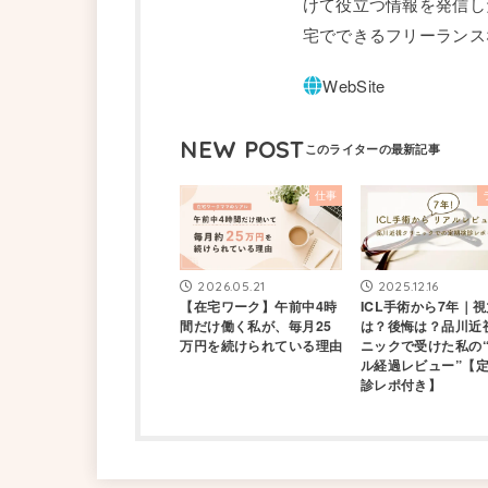
けて役立つ情報を発信し
宅でできるフリーランス
NEW POST
仕事
2026.05.21
2025.12.16
【在宅ワーク】午前中4時
ICL手術から7年｜
間だけ働く私が、毎月25
は？後悔は？品川近
万円を続けられている理由
ニックで受けた私の
ル経過レビュー”【
診レポ付き】