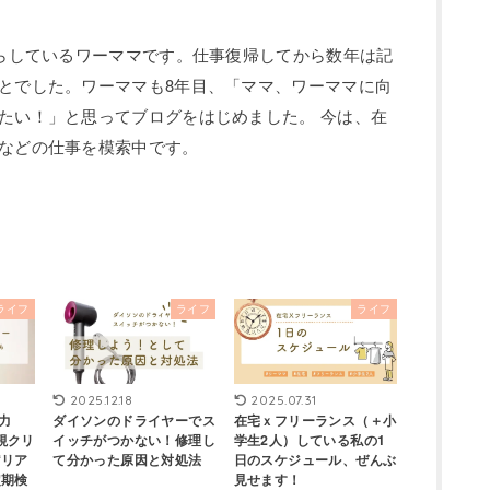
暮らしているワーママです。仕事復帰してから数年は記
とでした。ワーママも8年目、「ママ、ワーママに向
たい！」と思ってブログをはじめました。 今は、在
などの仕事を模索中です。
ライフ
ライフ
ライフ
2025.12.18
2025.07.31
視力
ダイソンのドライヤーでス
在宅ｘフリーランス（＋小
視クリ
イッチがつかない！修理し
学生2人）している私の1
“リア
て分かった原因と対処法
日のスケジュール、ぜんぶ
定期検
見せます！