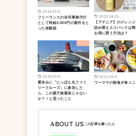
2024.01.19
2022.04.25
フリーランスの在宅事務代行
【アテニア】のクレンジ
として時給3,000円の案件をと
詰め替えエコパックは簡
った体験談
お得に買う方法は？
ライフ
2024.01.10
2022.05.11
夏休みに「にっぽん丸ファミ
ワーママの朝食夕食メニ
リークルーズ」に参加した
ら、この親子旅最高じゃない
か？！と思ったこと
ABOUT US