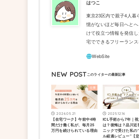
はつこ
東京23区内で親子4人
憶がないほど毎日へとへ
けて役立つ情報を発信し
宅でできるフリーランス
NEW POST
仕事
2026.05.21
2025.12.16
【在宅ワーク】午前中4時
ICL手術から7年｜
間だけ働く私が、毎月25
は？後悔は？品川近
万円を続けられている理由
ニックで受けた私の
ル経過レビュー”【