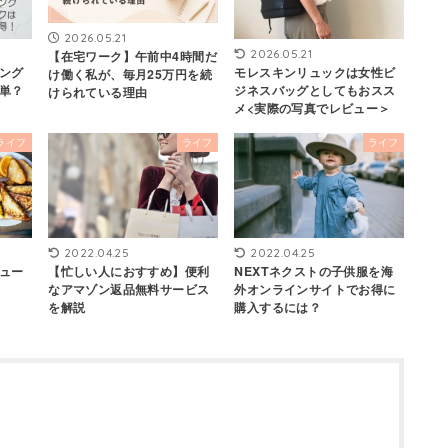
2026.05.21
2026.05.21
【在宅ワーク】午前中4時間だ
ング
モレスキンリュックは女性ビ
け働く私が、毎月25万円を続
単？
ジネスバッグとしてもおスス
けられている理由
メ<実際の写真でレビュー＞
ライフ
ライフ
ライフ
2022.04.25
2022.04.25
ュー
【忙しい人におすすめ】便利
NEXTネクストの子供服を海
なアマゾン返品無料サービス
外オンラインサイトでお得に
を解説
購入するには？