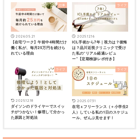
仕事
ライフ
2026.05.21
2025.12.16
【在宅ワーク】午前中4時間だけ
ICL手術から7年｜視力は？後悔
働く私が、毎月25万円を続けら
は？品川近視クリニックで受け
れている理由
た私の“リアル経過レビュ
ー”【定期検診レポ付き】
ライフ
ライフ
2025.12.18
2025.07.31
ダイソンのドライヤーでスイッ
在宅ｘフリーランス（＋小学生2
チがつかない！修理して分かっ
人）している私の1日のスケジュ
た原因と対処法
ール、ぜんぶ見せます！