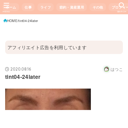
ホーム
仕事
ライフ
節約・資産運用
その他
プロフィ
MENU
SEARCH
HOME
tint04-24later
アフィリエイト広告を利用しています
はつこ
2020.08.16
tint04-24later