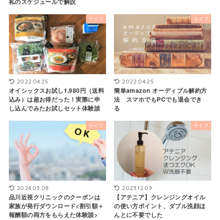
私のスケジュールで解説
ライフ
ライフ
2022.04.25
2022.04.25
オイシックスお試し1,980円（送料
簡単amazon オーディブル解約方
込み）は超お得だった！実際に申
法 スマホでもPCでも退会でき
し込んでみたお試しセット体験談
る
ライフ
ライフ
2024.03.08
2023.12.09
品川近視クリニックのクーポンは
【アテニア】クレンジングオイル
家族が発行ダウンロード<割引額＋
の使い方ポイント、ダブル洗顔ほ
報酬額の両方をもらえた体験談>
んとに不要でした