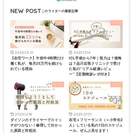
NEW POST
仕事
ライフ
2026.05.21
2025.12.16
【在宅ワーク】午前中4時間だけ
ICL手術から7年｜視力は？後悔
働く私が、毎月25万円を続けら
は？品川近視クリニックで受け
れている理由
た私の“リアル経過レビュ
ー”【定期検診レポ付き】
ライフ
ライフ
2025.12.18
2025.07.31
ダイソンのドライヤーでスイッ
在宅ｘフリーランス（＋小学生2
チがつかない！修理して分かっ
人）している私の1日のスケジュ
た原因と対処法
ール、ぜんぶ見せます！