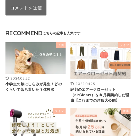
RECOMMEND
子供
ライフ
2024.02.22
小学生の娘にしらみが発生！どの
2022.04.25
くらいで落ち着いた？体験談
評判のエアークローゼット
（airCloset）を今月再契約した理
由【これまでの洋服大公開】
ライフ
仕事