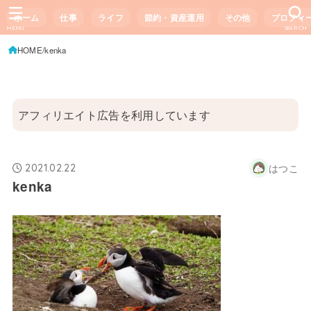
ホーム
仕事
ライフ
節約・資産運用
その他
プロフィ
MENU
SEARCH
HOME
kenka
アフィリエイト広告を利用しています
はつこ
2021.02.22
kenka