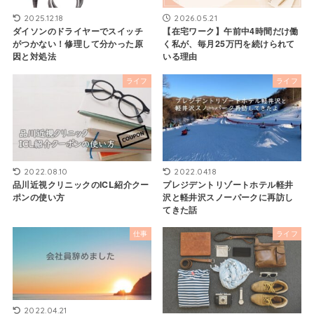
2025.12.18
2026.05.21
ダイソンのドライヤーでスイッチ
【在宅ワーク】午前中4時間だけ働
がつかない！修理して分かった原
く私が、毎月25万円を続けられて
因と対処法
いる理由
ライフ
ライフ
2022.08.10
2022.04.18
品川近視クリニックのICL紹介クー
プレジデントリゾートホテル軽井
ポンの使い方
沢と軽井沢スノーパークに再訪し
てきた話
仕事
ライフ
2022.04.21