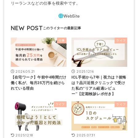
リーランスなどの仕事を模索中です。
NEW POST
仕事
ライフ
2026.05.21
2025.12.16
【在宅ワーク】午前中4時間だけ
ICL手術から7年｜視力は？後悔
働く私が、毎月25万円を続けら
は？品川近視クリニックで受け
れている理由
た私の“リアル経過レビュ
ー”【定期検診レポ付き】
ライフ
ライフ
2025.12.18
2025.07.31