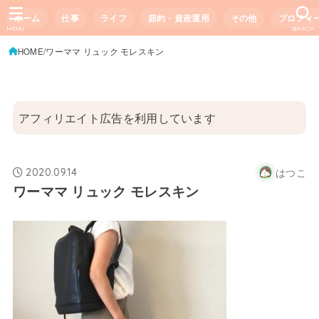
ホーム
仕事
ライフ
節約・資産運用
その他
プロフィ
MENU
SEARCH
HOME
ワーママ リュック モレスキン
アフィリエイト広告を利用しています
はつこ
2020.09.14
ワーママ リュック モレスキン