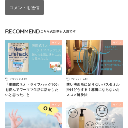
RECOMMEND
ライフ
ライフ
2022.04.19
2022.04.18
「勝間式ネオ・ライフハック100」
狭い洗面所に足りないバスタオル
を読んでワーママ生活に活かした
掛けどうする？邪魔にならないお
いと思ったこと
ススメ解決法
ライフ
ライフ