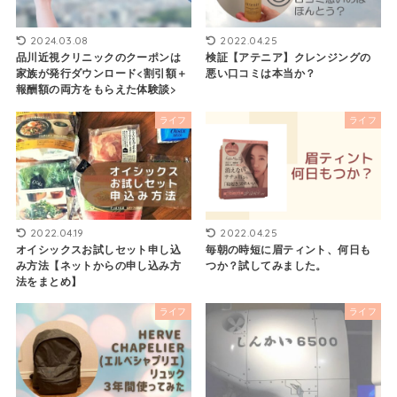
2024.03.08
2022.04.25
品川近視クリニックのクーポンは
検証【アテニア】クレンジングの
家族が発行ダウンロード<割引額＋
悪い口コミは本当か？
報酬額の両方をもらえた体験談>
ライフ
ライフ
2022.04.19
2022.04.25
オイシックスお試しセット申し込
毎朝の時短に眉ティント、何日も
み方法【ネットからの申し込み方
つか？試してみました。
法をまとめ】
ライフ
ライフ