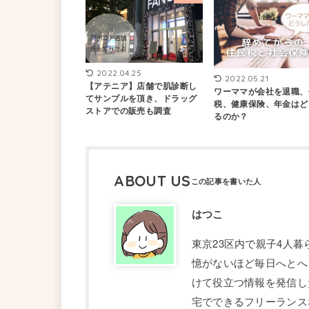
2022.04.25
2022.05.21
【アテニア】店舗で肌診断し
ワーママが会社を退職、
てサンプルを頂き、ドラッグ
税、健康保険、年金はど
ストアでの販売も調査
るのか？
ABOUT US
はつこ
東京23区内で親子4人
憶がないほど毎日へとへ
けて役立つ情報を発信し
宅でできるフリーランス