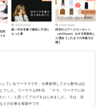
2022.04.25
2022.04.25
新一年生学童で最初に不安に
評判のエアークローゼット
住民
なった事
（airCloset）を今月再契約し
うす
た理由【これまでの洋服大公
開】
暮らしているワーママです。仕事復帰してから数年は記
とでした。ワーママも8年目、「ママ、ワーママに向
たい！」と思ってブログをはじめました。 今は、在
などの仕事を模索中です。