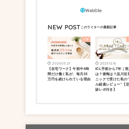
NEW POST
仕事
2026.05.21
2025.12.16
【在宅ワーク】午前中4時
ICL手術から7年｜
間だけ働く私が、毎月25
は？後悔は？品川近
万円を続けられている理由
ニックで受けた私の
ル経過レビュー”【
診レポ付き】