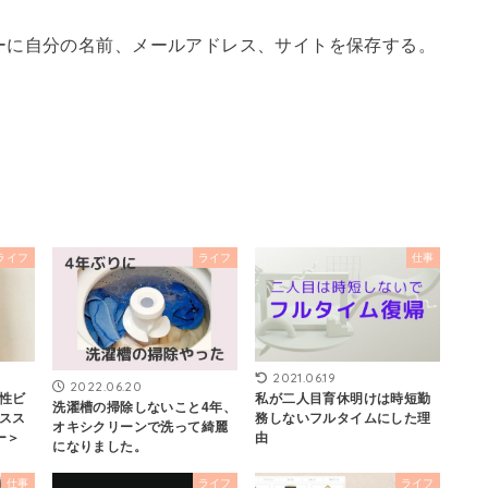
ーに自分の名前、メールアドレス、サイトを保存する。
ライフ
ライフ
仕事
2021.06.19
2022.06.20
性ビ
私が二人目育休明けは時短勤
洗濯槽の掃除しないこと4年、
スス
務しないフルタイムにした理
オキシクリーンで洗って綺麗
ー＞
由
になりました。
仕事
ライフ
ライフ