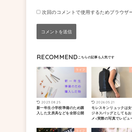
次回のコメントで使用するためブラウザ
RECOMMEND
ライフ
2023.08.25
2026.05.21
新一年生小学校準備のため購
モレスキンリュックは女
入した文房具などを全部公開
ジネスバッグとしてもお
メ<実際の写真でレビュ
ライフ