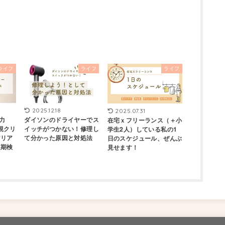
ライフ
ライフ
ライフ
2025.12.18
2025.07.31
視力
ダイソンのドライヤーでス
在宅ｘフリーランス（＋小
視クリ
イッチがつかない！修理し
学生2人）している私の1
“リア
て分かった原因と対処法
日のスケジュール、ぜんぶ
定期検
見せます！