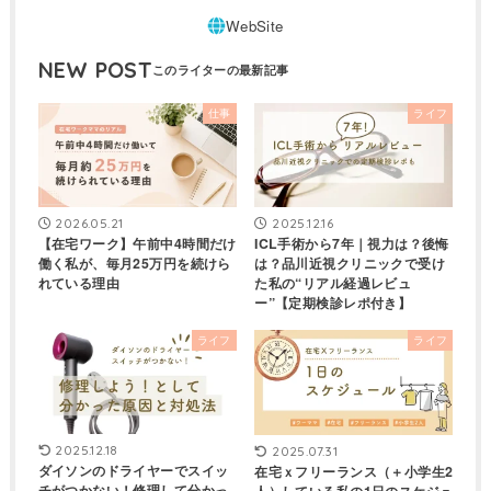
NEW POST
仕事
ライフ
2026.05.21
2025.12.16
【在宅ワーク】午前中4時間だけ
ICL手術から7年｜視力は？後悔
働く私が、毎月25万円を続けら
は？品川近視クリニックで受け
れている理由
た私の“リアル経過レビュ
ー”【定期検診レポ付き】
ライフ
ライフ
2025.12.18
2025.07.31
ダイソンのドライヤーでスイッ
在宅ｘフリーランス（＋小学生2
チがつかない！修理して分かっ
人）している私の1日のスケジュ