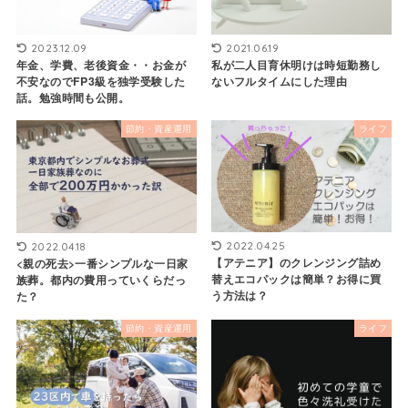
2023.12.09
2021.06.19
年金、学費、老後資金・・お金が
私が二人目育休明けは時短勤務し
不安なのでFP3級を独学受験した
ないフルタイムにした理由
話。勉強時間も公開。
節約・資産運用
ライフ
2022.04.25
2022.04.18
【アテニア】のクレンジング詰め
<親の死去>一番シンプルな一日家
替えエコパックは簡単？お得に買
族葬。都内の費用っていくらだっ
う方法は？
た？
節約・資産運用
ライフ