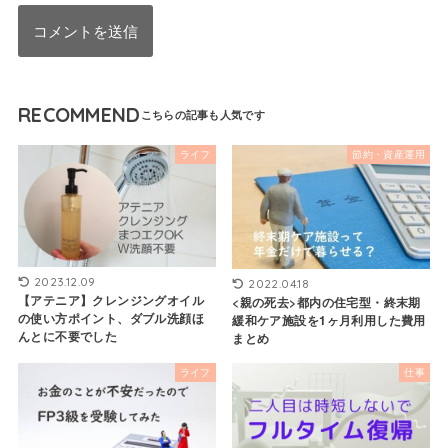
RECOMMEND
ライフ
節約・資産運用
2023.12.09
2022.04.18
【アテニア】クレンジングオイル
<親の死去>都内の住宅型・終末期
の使い方ポイント、ダブル洗顔ほ
緩和ケア施設を1ヶ月利用した費用
んとに不要でした
まとめ
ライフ
仕事