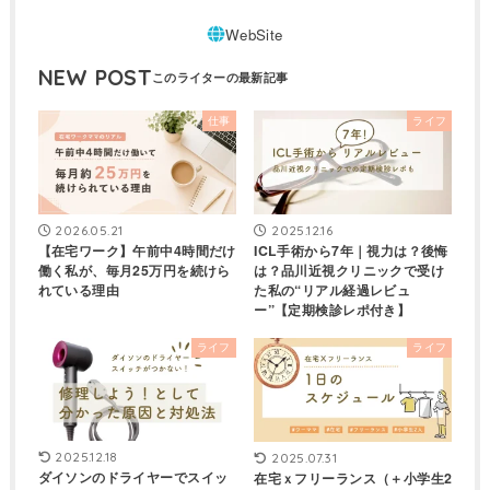
NEW POST
仕事
ライフ
2026.05.21
2025.12.16
【在宅ワーク】午前中4時間だけ
ICL手術から7年｜視力は？後悔
働く私が、毎月25万円を続けら
は？品川近視クリニックで受け
れている理由
た私の“リアル経過レビュ
ー”【定期検診レポ付き】
ライフ
ライフ
2025.12.18
2025.07.31
ダイソンのドライヤーでスイッ
在宅ｘフリーランス（＋小学生2