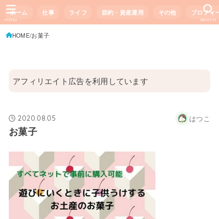
ホーム
仕事
ライフ
節約・資産運用
その他
プロフィ
MENU
SEARCH
HOME
お菓子
アフィリエイト広告を利用しています
はつこ
2020.08.05
お菓子