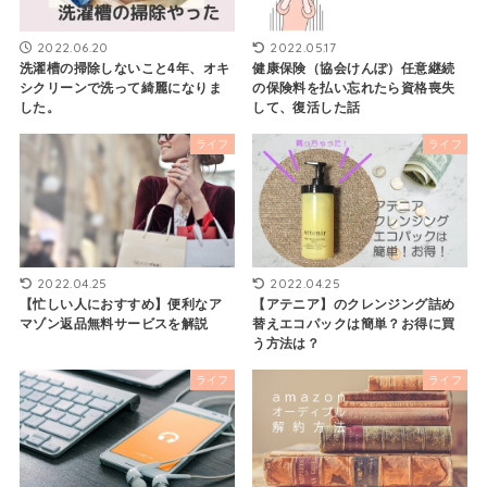
2022.06.20
2022.05.17
洗濯槽の掃除しないこと4年、オキ
健康保険（協会けんぽ）任意継続
シクリーンで洗って綺麗になりま
の保険料を払い忘れたら資格喪失
した。
して、復活した話
ライフ
ライフ
2022.04.25
2022.04.25
【忙しい人におすすめ】便利なア
【アテニア】のクレンジング詰め
マゾン返品無料サービスを解説
替えエコパックは簡単？お得に買
う方法は？
ライフ
ライフ