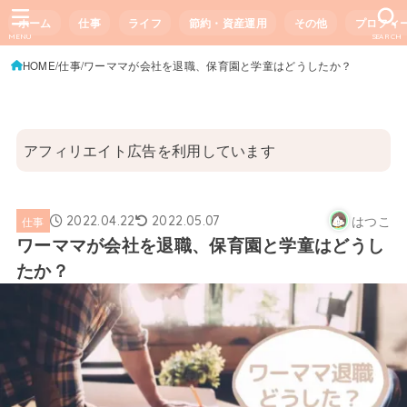
ホーム
仕事
ライフ
節約・資産運用
その他
プロフィ
MENU
SEARCH
HOME
仕事
ワーママが会社を退職、保育園と学童はどうしたか？
アフィリエイト広告を利用しています
はつこ
2022.04.22
2022.05.07
仕事
ワーママが会社を退職、保育園と学童はどうし
たか？