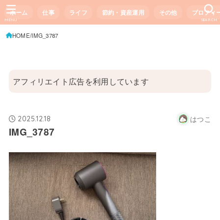
ホーム
仕事
ライフ
節約・資産運用
その他
プロフィ
MENU
SEARCH
HOME
IMG_3787
アフィリエイト広告を利用しています
はつこ
2025.12.18
IMG_3787