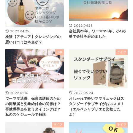
2022.04.21
会社員22年、ワーママ8年、小1の
2022.04.25
壁で会社を辞めました
検証【アテニア】クレンジングの
悪い口コミは本当か？
仕事
ライフ
2022.05.16
2022.05.24
ワーママ退職、保育園継続のため
おしゃれで軽いママリュックはス
の開業届と失業給付金の関係は？
タンダードサプライがおススメ！
再就職手当を貰うタイミングは？
（エルベシャプリエと比較した
私のスケジュールで解説
よ）
ライフ
ライフ