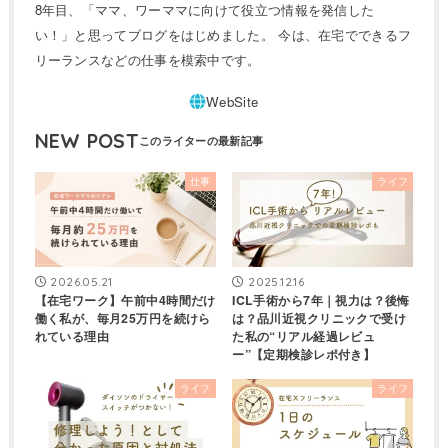
8年目、「ママ、ワーママに向けて役立つ情報を発信した
い！」と思ってブログをはじめました。 今は、在宅でできるフ
リーランスなどの仕事を模索中です。
NEW POST
仕事
ライフ
2026.05.21
2025.12.16
【在宅ワーク】午前中4時間だけ
ICL手術から7年｜視力は？後悔
働く私が、毎月25万円を続けら
は？品川近視クリニックで受け
れている理由
た私の“リアル経過レビュ
ー”【定期検診レポ付き】
ライフ
ライフ