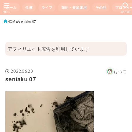
ホーム
仕事
ライフ
節約・資産運用
その他
プロフィ
MENU
SEARCH
HOME
sentaku 07
アフィリエイト広告を利用しています
はつこ
2022.06.20
sentaku 07