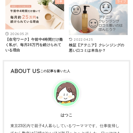
仕事
ライフ
2026.05.21
【在宅ワーク】午前中4時間だけ働
2022.04.25
く私が、毎月25万円を続けられて
検証【アテニア】クレンジングの
いる理由
悪い口コミは本当か？
ABOUT US
はつこ
東京23区内で親子4人暮らしているワーママです。仕事復帰し
てから数年は記憶がないほど毎日へとへとでした。ワーママも