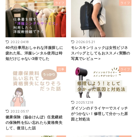
ライフ
ライフ
2022.04.18
2026.05.21
40代仕事用おしゃれな洋服探しに
モレスキンリュックは女性ビジネ
疲れた私、洋服レンタル使用は時
スバッグとしてもおススメ<実際の
短だけじゃない3得でした
写真でレビュー＞
仕事
ライフ
2025.12.18
ダイソンのドライヤーでスイッチ
2022.05.17
がつかない！修理して分かった原
健康保険（協会けんぽ）任意継続
因と対処法
の保険料を払い忘れたら資格喪失
して、復活した話