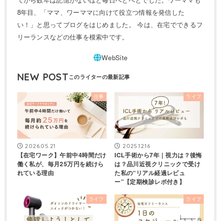
8年目、「ママ、ワーママに向けて役立つ情報を発信した
い！」と思ってブログをはじめました。 今は、在宅でできるフ
リーランスなどの仕事を模索中です。
NEW POST
仕事
ライフ
2026.05.21
2025.12.16
【在宅ワーク】午前中4時間だけ
ICL手術から7年｜視力は？後悔
働く私が、毎月25万円を続けら
は？品川近視クリニックで受け
れている理由
た私の“リアル経過レビュ
ー”【定期検診レポ付き】
ライフ
ライフ