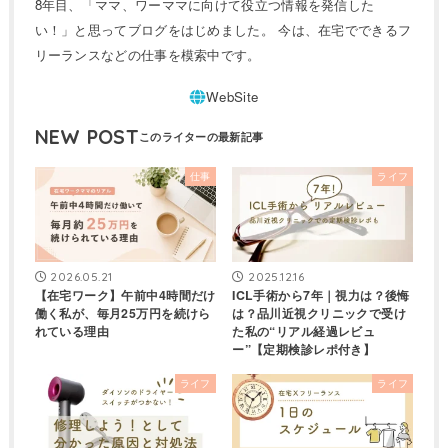
8年目、「ママ、ワーママに向けて役立つ情報を発信した
い！」と思ってブログをはじめました。 今は、在宅でできるフ
リーランスなどの仕事を模索中です。
NEW POST
仕事
ライフ
2026.05.21
2025.12.16
【在宅ワーク】午前中4時間だけ
ICL手術から7年｜視力は？後悔
働く私が、毎月25万円を続けら
は？品川近視クリニックで受け
れている理由
た私の“リアル経過レビュ
ー”【定期検診レポ付き】
ライフ
ライフ