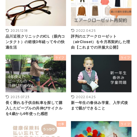
2025.12.18
2022.04.25
品川近視クリニックのICL（眼内コ
評判のエアークローゼット
ンタクト）の術後3年経って今の快
（airCloset）を今月再契約した理
適生活
由【これまでの洋服大公開】
ライフ
ライフ
2023.07.23
2022.04.25
長く乗れる子供自転車を探して購
新一年生の春休み学童、入学式後
入したピープルの共伸びサイクル
まで親ができること
を4歳から4年使った感想
仕事
ライフ