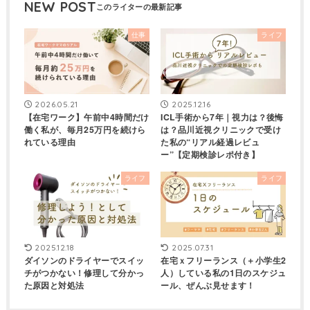
NEW POST
仕事
ライフ
2026.05.21
2025.12.16
【在宅ワーク】午前中4時間だけ
ICL手術から7年｜視力は？後悔
働く私が、毎月25万円を続けら
は？品川近視クリニックで受け
れている理由
た私の“リアル経過レビュ
ー”【定期検診レポ付き】
ライフ
ライフ
2025.12.18
2025.07.31
ダイソンのドライヤーでスイッ
在宅ｘフリーランス（＋小学生2
チがつかない！修理して分かっ
人）している私の1日のスケジュ
た原因と対処法
ール、ぜんぶ見せます！