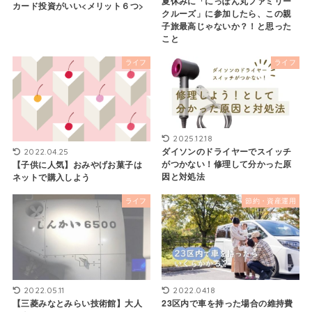
夏休みに「にっぽん丸ファミリー
カード投資がいい<メリット６つ>
クルーズ」に参加したら、この親
子旅最高じゃないか？！と思った
こと
ライフ
ライフ
2025.12.18
ダイソンのドライヤーでスイッチ
2022.04.25
がつかない！修理して分かった原
【子供に人気】おみやげお菓子は
因と対処法
ネットで購入しよう
ライフ
節約・資産運用
2022.05.11
2022.04.18
【三菱みなとみらい技術館】大人
23区内で車を持った場合の維持費