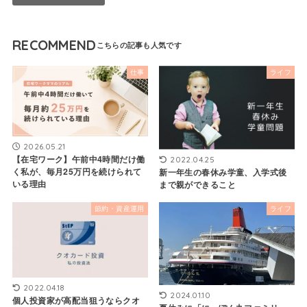
RECOMMEND
仕事
ライフ
2026.05.21
【在宅ワーク】午前中4時間だけ働
2022.04.25
く私が、毎月25万円を続けられて
新一年生の春休み学童、入学式後
いる理由
まで親ができること
節約・資産運用
ライフ
2022.04.18
2024.01.10
個人投資家が高配当狙うならクオ